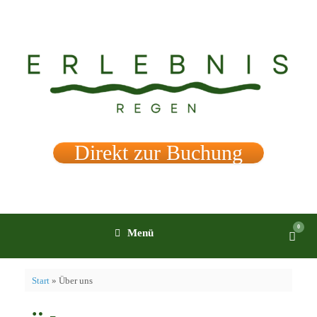
Zum
Inhalt
springen
Direkt zur Buchung
0
Ware
Menü
anzei
Start
»
Über uns