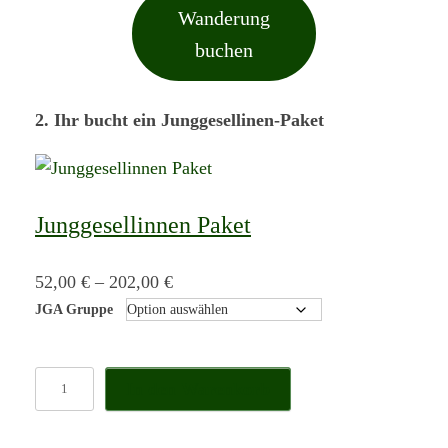
Wanderung
buchen
2. Ihr bucht ein Junggesellinen-Paket
Junggesellinnen Paket
52,00
€
–
202,00
€
JGA Gruppe
J
In den Warenkorb
u
n