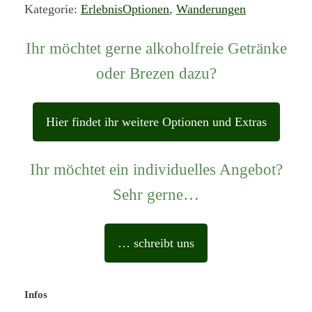
Kategorie:
ErlebnisOptionen
, 
Wanderungen
g
g
Ihr möchtet gerne alkoholfreie Getränke
e
s
oder Brezen dazu?
e
l
Hier findet ihr weitere Optionen und Extras
l
i
n
Ihr möchtet ein individuelles Angebot?
n
Sehr gerne…
e
n
… schreibt uns
P
a
k
Infos
e