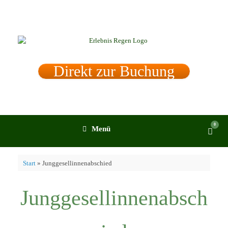
Zum
Inhalt
springen
Direkt zur Buchung
0
Ware
Menü
anzei
Start
»
Junggesellinnenabschied
Junggesellinnenabsch