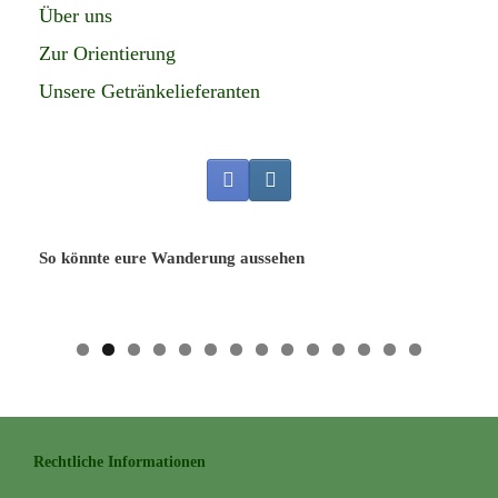
Über uns
t
M
Zur Orientierung
e
Unsere Getränkelieferanten
n
g
e
So könnte eure Wanderung aussehen
Rechtliche Informationen