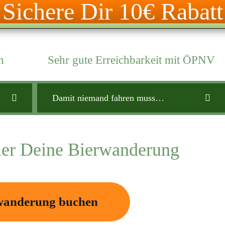
Sichere Dir 10€ Rabatt
Damit für jede/n was dabei ist…
n
Sehr gute Erreichbarkeit mit ÖPNV
Damit niemand fahren muss…
ier Deine Bierwanderung
wanderung buchen