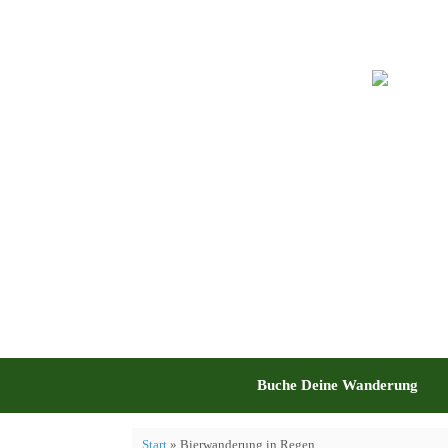
Zum
Inhalt
springen
Buche Deine Wanderung
Start
»
Bierwanderung in Regen