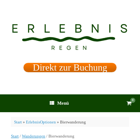
Zum
Inhalt
springen
Direkt zur Buchung
0
Waren
Menü
anzei
Start
»
ErlebnisOptionen
»
Bierwanderung
Start
/
Wanderungen
/ Bierwanderung