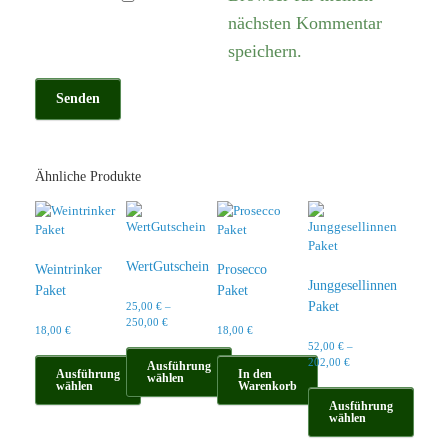
nächsten Kommentar
speichern.
Ähnliche Produkte
WertGutschein
Weintrinker
Prosecco
Junggesellinnen
Paket
Paket
Paket
25,00
€
–
250,00
€
18,00
€
18,00
€
52,00
€
–
202,00
€
Ausführung
Ausführung
In den
wählen
wählen
Warenkorb
Dieses
Ausführung
Dieses
wählen
Produkt
Produkt
weist
Dieses