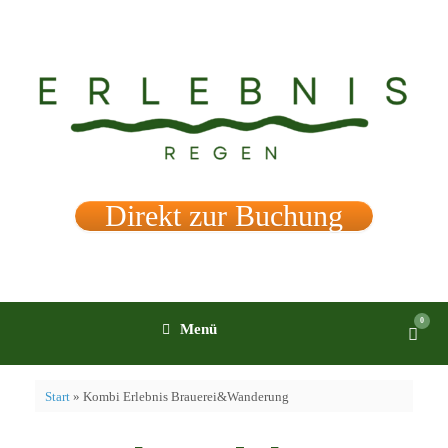
Zum
Inhalt
springen
Direkt zur Buchung
0
Ware
Menü
anzei
Start
»
Kombi Erlebnis Brauerei&Wanderung