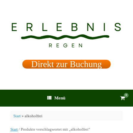
Zum
Inhalt
springen
Direkt zur Buchung
0
Waren
Menü
anzei
Start
»
alkoholfrei
Start
/ Produkte verschlagwortet mit „alkoholfrei“