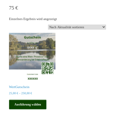
75 €
Einzelnes Ergebnis wird angezeigt
WertGutschein
25,00
€
–
250,00
€
Dieses
Produkt
Ausführung wählen
weist
mehrere