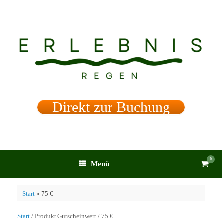
Zum
Inhalt
springen
Direkt zur Buchung
0
Waren
Menü
anzei
Start
»
75 €
Start
/ Produkt Gutscheinwert / 75 €