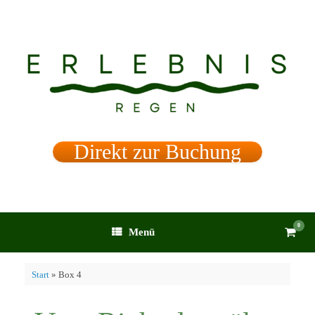
Zum
Inhalt
springen
Direkt zur Buchung
0
Waren
Menü
anzei
Start
»
Box 4