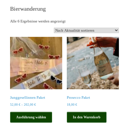
Bierwanderung
Nach
Alle 6 Ergebnisse werden angezeigt
Aktualität
sortiert
Junggesellinnen Paket
Prosecco Paket
52,00
€
–
202,00
€
18,00
€
Dieses
Produkt
Ausführung wählen
In den Warenkorb
weist
mehrere